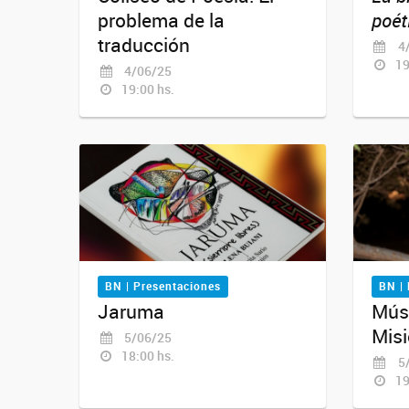
problema de la
poét
traducción
4/
19
4/06/25
19:00 hs.
BN | Presentaciones
BN |
Jaruma
Músi
Misi
5/06/25
18:00 hs.
5/
19