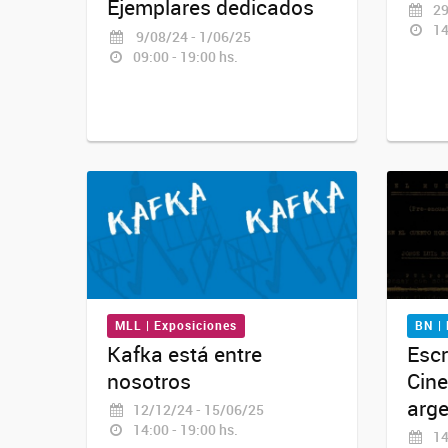
Ejemplares dedicados
29
14
9/08/24 - 1/06/25
09:00 - 19:00 hs.
MLL | Exposiciones
BN |
Kafka está entre
Escr
nosotros
Cine
arge
12/12/24 - 15/06/25
14:00 - 19:00 hs.
14