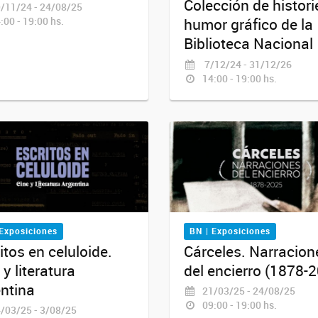
Colección de histori
/11/24 - 24/08/25
:00 - 19:00 hs.
humor gráfico de la
Biblioteca Nacional
7/12/24 - 31/12/26
14:00 - 19:00 hs.
 Exposiciones
BN | Exposiciones
itos en celuloide.
Cárceles. Narracion
 y literatura
del encierro (1878-
ntina
21/03/25 - 24/08/25
09:00 - 19:00 hs.
/03/25 - 3/08/25