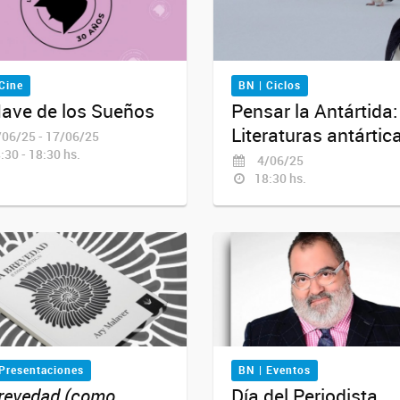
Cine
BN | Ciclos
ave de los Sueños
Pensar la Antártida:
Literaturas antártic
06/25 - 17/06/25
:30 - 18:30 hs.
4/06/25
18:30 hs.
 Presentaciones
BN | Eventos
revedad (como
Día del Periodista