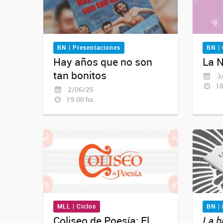
BN | Presentaciones
BN | 
Hay años que no son
La N
tan bonitos
3/
18
2/06/25
19:00 hs.
MLL | Ciclos
BN |
Coliseo de Poesía: El
La b