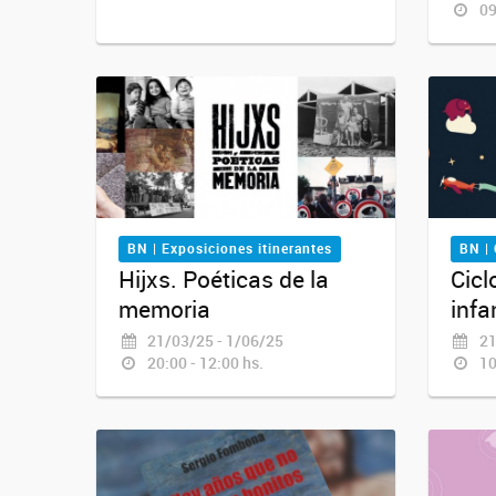
09
BN | Exposiciones itinerantes
BN | 
Hijxs. Poéticas de la
Cicl
memoria
infa
21/03/25 - 1/06/25
21
20:00 - 12:00 hs.
10