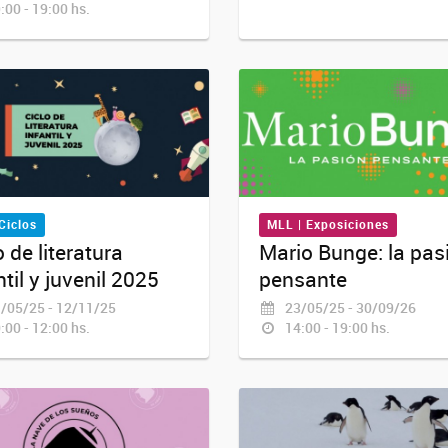
:00 - 19:00 hs.
Ciclos
MLL | Exposiciones
o de literatura
Mario Bunge: la pas
ntil y juvenil 2025
pensante
/05/25 - 12/11/25
23/05/25 - 30/09/26
:00 - 12:00 hs.
14:00 - 19:00 hs.