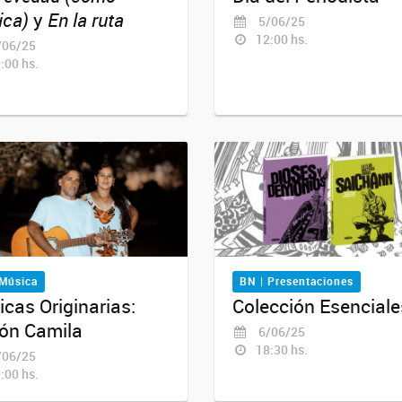
ica)
y
En la ruta
5/06/25
12:00 hs.
06/25
:00 hs.
 Música
BN | Presentaciones
cas Originarias:
Colección Esenciale
ón Camila
6/06/25
18:30 hs.
06/25
:00 hs.