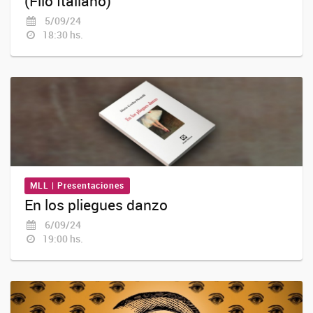
(Filo Italiano)
5/09/24
18:30 hs.
MLL | Presentaciones
En los pliegues danzo
6/09/24
19:00 hs.