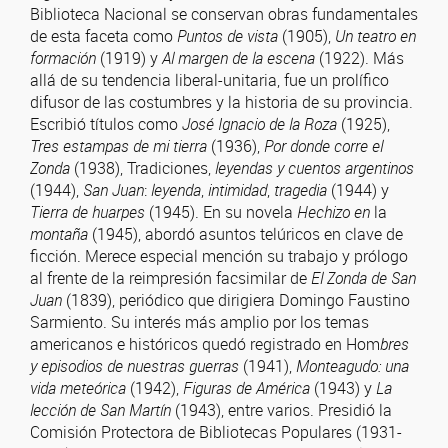
Biblioteca Nacional se conservan obras fundamentales
de esta faceta como
Puntos
de vista
(1905),
Un teatro en
formación
(1919) y
Al margen de la escena
(1922). Más
allá de su tendencia liberal-unitaria, fue un prolífico
difusor de las costumbres y la historia de su provincia.
Escribió títulos como
José Ignacio de la Roza
(1925),
Tres estampas de mi tierra
(1936),
Por donde corre
el
Zonda
(1938), Tradiciones,
leyendas
y
cuentos
argentinos
(1944),
San
Juan
:
leyenda
,
intimidad
,
tragedia
(1944) y
Tierra
de
huarpes
(1945). En su novela
Hechizo
en
la
montaña
(1945), abordó asuntos telúricos en clave de
ficción. Merece especial mención su trabajo y prólogo
al frente de la reimpresión facsimilar de
El Zonda de San
Juan
(1839), periódico que dirigiera Domingo Faustino
Sarmiento. Su interés más amplio por los temas
americanos e históricos quedó registrado en Hom
bres
y episodios de nuestras guerras
(1941),
Monteagudo: una
vida meteórica
(1942),
Figuras
de
América
(1943) y
La
lección de San Martín
(1943), entre varios. Presidió la
Comisión Protectora de Bibliotecas Populares (1931-