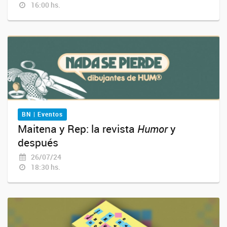
16:00 hs.
BN | Eventos
Maitena y Rep: la revista
Humor
y
después
26/07/24
18:30 hs.