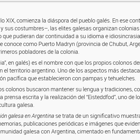
lo XIX, comienza la diáspora del pueblo galés. En ese cont
 y sus costumbres–, las elites galesas organizan colonias
 que pudieran dar continuidad a su idioma e idiosincrasia.
 se conoce como Puerto Madryn (provincia de Chubut, Arg
imeros pobladores de la colonia.
ia”, en galés) es el nombre con que los propios colonos 
 el territorio argentino. Uno de los aspectos más destaca
ción pacífica que establecieron con pampas y tehuelches.
 los colonos buscaron mantener su lengua y tradiciones, co
a prensa escrita y la realización del “Eisteddfod”, uno de l
cultura galesa.
ión galesa en Argentina
se trata de un significativo muestr
memorias, publicaciones periódicas e imágenes que eviden
 comunidad galesa con Argentina, cimentado en fundamenta
.