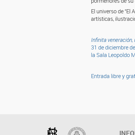
pormenores de su e
El universo de “El 
artísticas, ilustra
Infinita veneración,
31 de diciembre de
la Sala Leopoldo M
Entrada libre y gra
INF