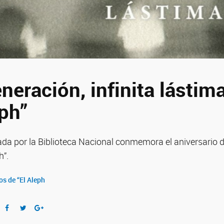
eneración, infinita lástim
eph”
da por la Biblioteca Nacional conmemora el aniversario d
h”.
os de “El Aleph