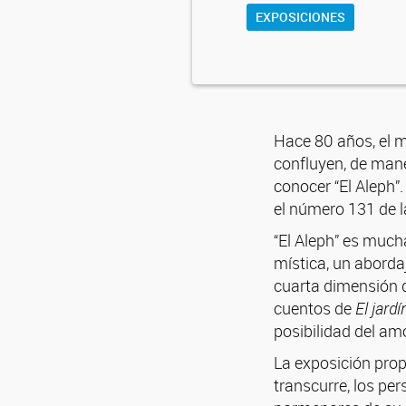
EXPOSICIONES
Hace 80 años, el 
confluyen, de mane
conocer “El Aleph”
el número 131 de l
“El Aleph” es much
mística, un aborda
cuarta dimensión d
cuentos de
El jard
posibilidad del amo
La exposición prop
transcurre, los per