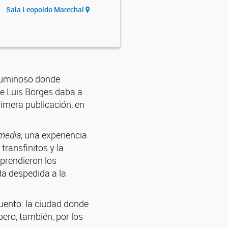
Sala Leopoldo Marechal
 luminoso donde
ge Luis Borges daba a
rimera publicación, en
media
, una experiencia
transfinitos y la
mprendieron los
da despedida a la
uento: la ciudad donde
pero, también, por los