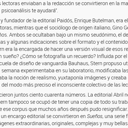
 lectoras enviaban a la redacción se convirtieron en la m
 psicoanálisis te ayudará”.
 y fundador de la editorial Paidós, Enrique Butelman, era 
ctoras, mientras que el sociólogo de origen italiano, Gino
eños. Ambos se ocultaban bajo un mismo seudónimo, el de
s y algunas indicaciones sobre el formato y el contenido, 
n era la encargada de hacer una versión visual de esos rel
n sueño? ¿Cómo se fotografía un recuerdo? Influida por el
cuela de diseño de vanguardia Bauhaus, Stern propuso util
 semana experimentaba en su laboratorio, modificaba las
raba la noción de realismo, yuxtaponía imágenes y creab
del modo más preciso el inconsciente colectivo de las le
cieron juntos ciento cuarenta números. La editorial Abril 
Stern tampoco se ocupó de tener una copia de todo su tr
de ese corpus que muchos años después pudo resignificar
 un encargo editorial se convirtieron en
Sueños,
una serie 
genes extraordinarias, originales, complejas y muy bellas