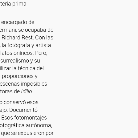
ateria prima
el encargado de
 Germani, se ocupaba de
 Richard Rest. Con las
la fotógrafa y artista
atos oníricos. Pero,
 surrealismo y su
izar la técnica del
 proporciones y
a escenas imposibles
ctoras de
Idilio
.
no conservó esos
abajo. Documentó
. Esos fotomontajes
fotográfica autónoma,
 que se expusieron por