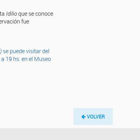
ta
Idilio
que se conoce
servación fue
1)
se puede visitar del
 a 19 hs. en el Museo
VOLVER