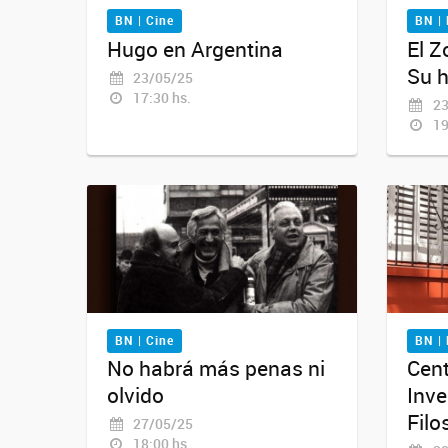
BN | Cine
BN |
Hugo en Argentina
El Z
Su h
23/05/25
17:30 hs.
23
19
BN | Cine
BN |
No habrá más penas ni
Cent
olvido
Inve
Filo
27/05/25
18:00 hs.