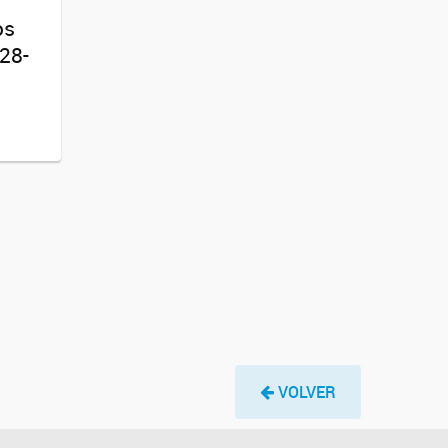
os
28-
VOLVER