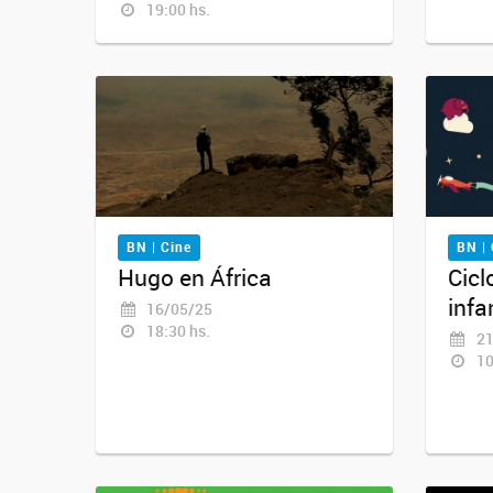
19:00 hs.
BN | Cine
BN | 
Hugo en África
Cicl
infa
16/05/25
18:30 hs.
21
10