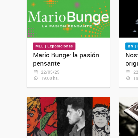
MLL | Exposiciones
BN |
Mario Bunge: la pasión
Nosf
pensante
orig
22/05/25
22
19:00 hs.
19