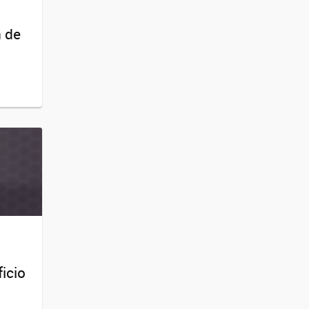
n de
icio