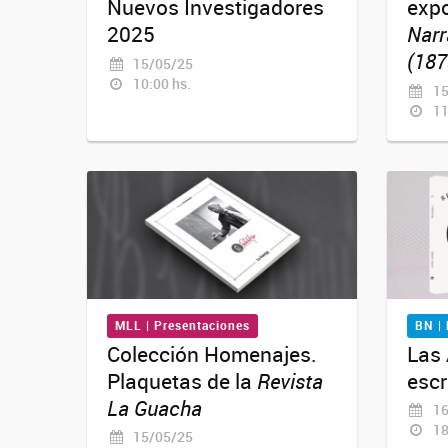
Nuevos Investigadores
exp
2025
Narr
(187
15/05/25
10:00 hs.
15
11
MLL | Presentaciones
BN |
Colección Homenajes.
Las 
Plaquetas de la
Revista
escr
La Guacha
16
18
15/05/25