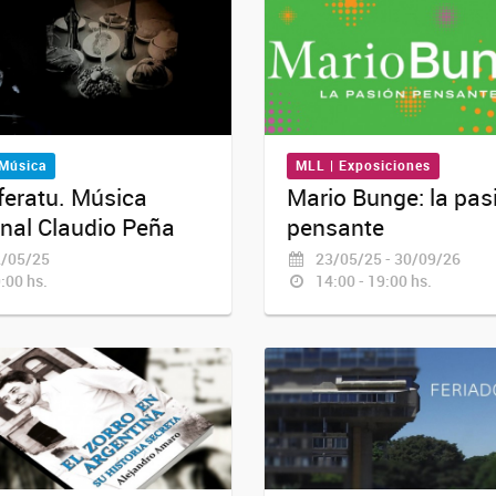
 Música
MLL | Exposiciones
eratu. Música
Mario Bunge: la pas
inal Claudio Peña
pensante
/05/25
23/05/25 - 30/09/26
:00 hs.
14:00 - 19:00 hs.