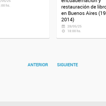
encuadernación y
/05/25
:00 hs.
restauración de libr
en Buenos Aires (19
2014)
28/05/25
18:00 hs.
ANTERIOR
SIGUIENTE