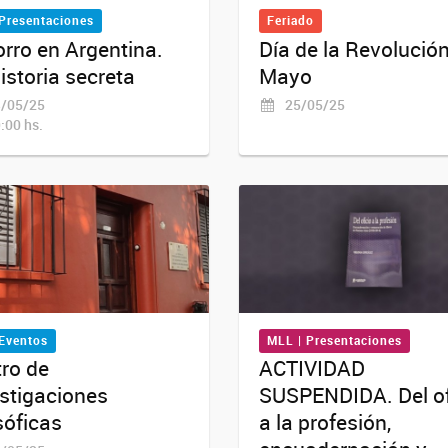
 Presentaciones
Feriado
orro en Argentina.
Día de la Revolució
istoria secreta
Mayo
/05/25
25/05/25
:00 hs.
 Eventos
MLL | Presentaciones
ro de
ACTIVIDAD
stigaciones
SUSPENDIDA. Del of
sóficas
a la profesión,