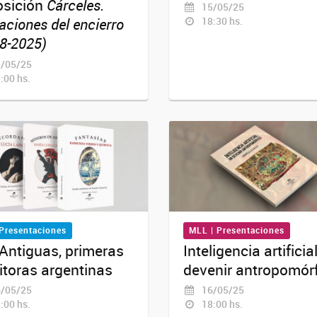
osición
Cárceles.
15/05/25
18:30 hs.
aciones del encierro
8-2025)
/05/25
:00 hs.
 Presentaciones
MLL | Presentaciones
Antiguas, primeras
Inteligencia artificia
itoras argentinas
devenir antropomór
/05/25
16/05/25
:00 hs.
18:00 hs.