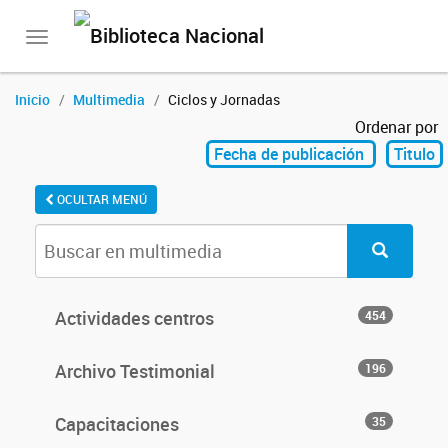
Toggle
navigation
Inicio
Multimedia
Ciclos y Jornadas
Ordenar por
Fecha de publicación
Titulo
OCULTAR MENÚ
Actividades centros
454
Archivo Testimonial
196
Capacitaciones
35