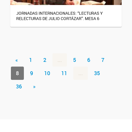
JORNADAS INTERNACIONALES: “LECTURAS Y
RELECTURAS DE JULIO CORTÁZAR”. MESA 6
«
1
2
...
5
6
7
8
9
10
11
...
35
36
»