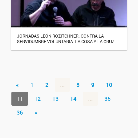
JORNADAS LEÓN ROZITCHNER. CONTRA LA
SERVIDUMBRE VOLUNTARIA. LA COSA Y LA CRUZ
«
1
2
...
8
9
10
11
12
13
14
...
35
36
»