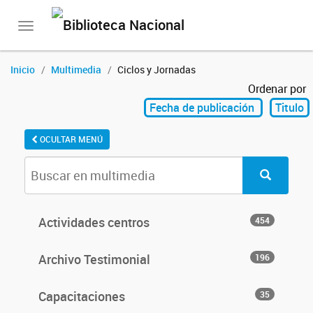
Toggle
navigation
Inicio
Multimedia
Ciclos y Jornadas
Ordenar por
Fecha de publicación
Titulo
OCULTAR MENÚ
Actividades centros
454
Archivo Testimonial
196
Capacitaciones
35