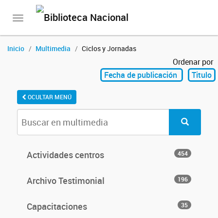
Toggle
navigation
Inicio
Multimedia
Ciclos y Jornadas
Ordenar por
Fecha de publicación
Titulo
OCULTAR MENÚ
Actividades centros
454
Archivo Testimonial
196
Capacitaciones
35