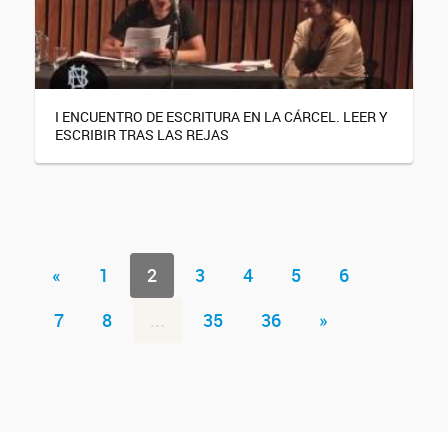
I ENCUENTRO DE ESCRITURA EN LA CÁRCEL. LEER Y
ESCRIBIR TRAS LAS REJAS
«
1
2
3
4
5
6
7
8
...
35
36
»