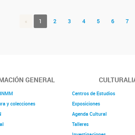
«
1
2
3
4
5
6
7
MACIÓN GENERAL
CULTURALI
a BNMM
Centros de Estudios
ura y colecciones
Exposiciones
N
Agenda Cultural
al
Talleres
Investigaciones