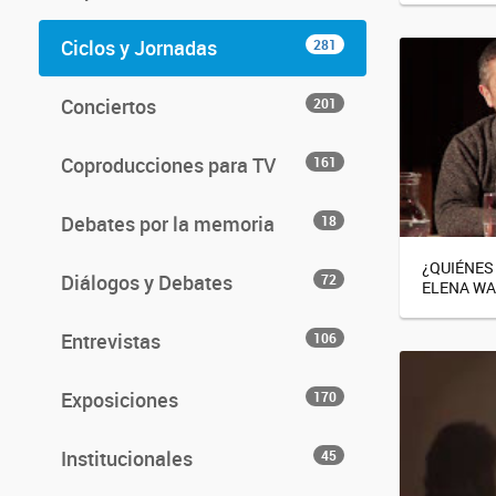
Ciclos y Jornadas
281
Conciertos
201
Coproducciones para TV
161
Debates por la memoria
18
¿QUIÉNES
Diálogos y Debates
72
ELENA W
Entrevistas
106
Exposiciones
170
Institucionales
45