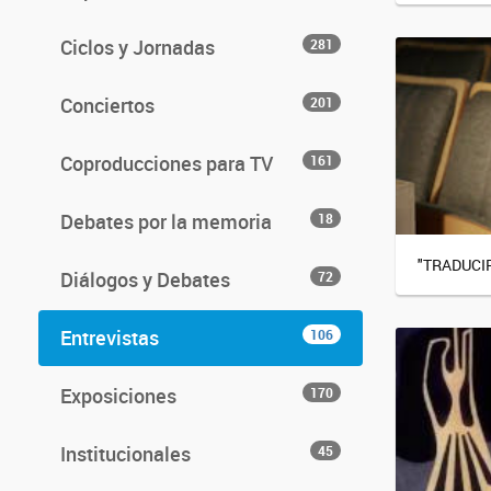
Ciclos y Jornadas
281
Conciertos
201
Coproducciones para TV
161
Debates por la memoria
18
"TRADUCI
Diálogos y Debates
72
Entrevistas
106
Exposiciones
170
Institucionales
45