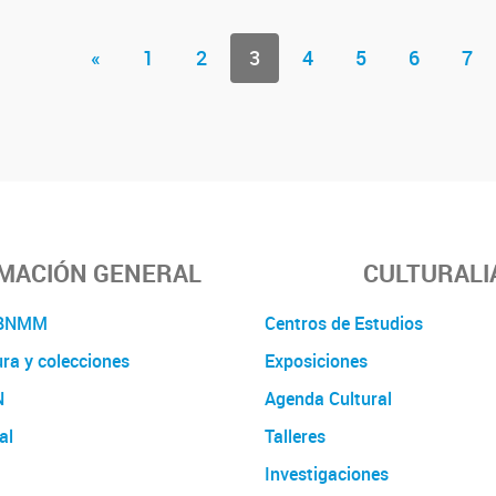
«
1
2
3
4
5
6
7
MACIÓN GENERAL
CULTURALI
a BNMM
Centros de Estudios
ura y colecciones
Exposiciones
N
Agenda Cultural
al
Talleres
Investigaciones