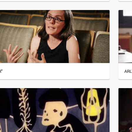
R"
ARL