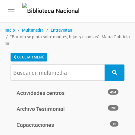
Toggle
navigation
Inicio
Multimedia
Entrevistas
"Bartolo se pinta solo: madres, hijas y esposas". María Gabriela
Ini
OCULTAR MENÚ
Actividades centros
454
Archivo Testimonial
196
Capacitaciones
35