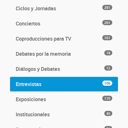
Ciclos y Jornadas
281
Conciertos
201
Coproducciones para TV
161
Debates por la memoria
18
Diálogos y Debates
72
Entrevistas
106
Exposiciones
170
Institucionales
45