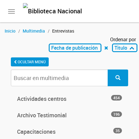
Toggle
navigation
Inicio
Multimedia
Entrevistas
Ordenar por
Fecha de publicación
Titulo
OCULTAR MENÚ
Actividades centros
454
Archivo Testimonial
196
Capacitaciones
35