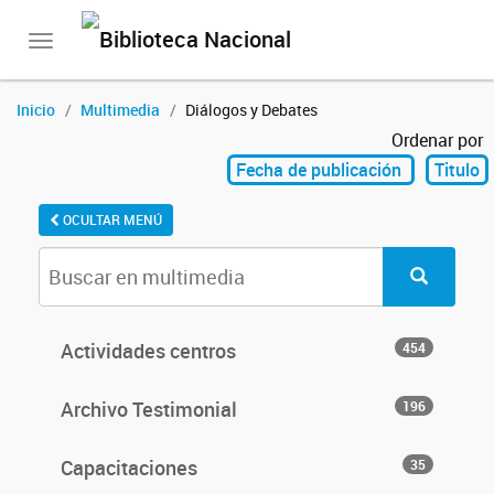
Toggle
navigation
Inicio
Multimedia
Diálogos y Debates
Ordenar por
Fecha de publicación
Titulo
OCULTAR MENÚ
Actividades centros
454
Archivo Testimonial
196
Capacitaciones
35