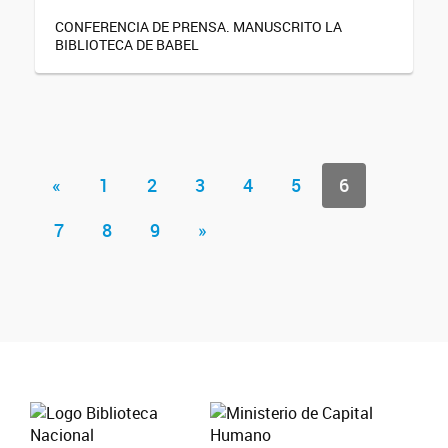
CONFERENCIA DE PRENSA. MANUSCRITO LA
BIBLIOTECA DE BABEL
«
1
2
3
4
5
6
7
8
9
»