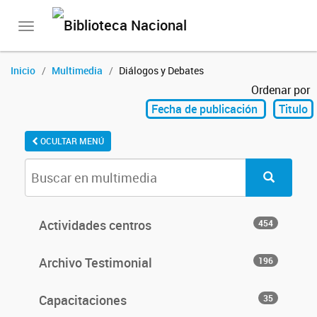
Toggle
navigation
Inicio
Multimedia
Diálogos y Debates
Ordenar por
Fecha de publicación
Titulo
OCULTAR MENÚ
Actividades centros
454
Archivo Testimonial
196
Capacitaciones
35