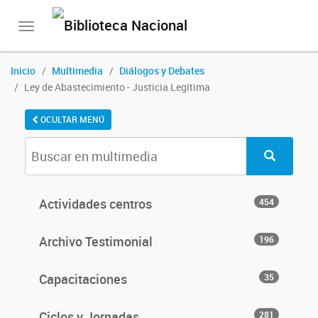
Toggle
navigation
Inicio
Multimedia
Diálogos y Debates
Ley de Abastecimiento - Justicia Legítima
OCULTAR MENÚ
Actividades centros
454
Archivo Testimonial
196
Capacitaciones
35
Ciclos y Jornadas
281