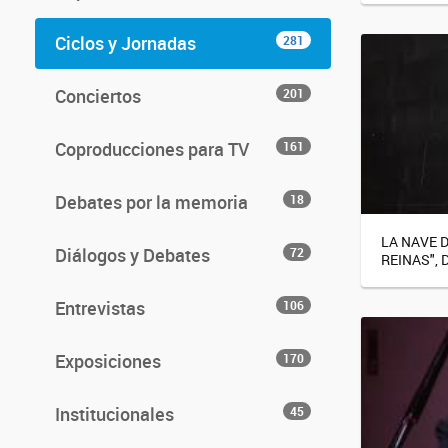
Ciclos y Jornadas
281
Conciertos
201
Coproducciones para TV
161
Debates por la memoria
18
LA NAVE 
Diálogos y Debates
72
REINAS", 
Entrevistas
106
Exposiciones
170
Institucionales
45