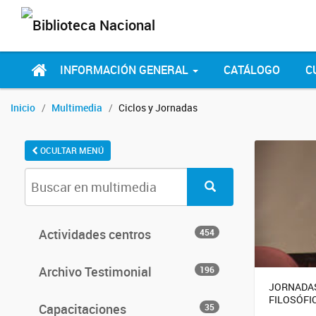
INFORMACIÓN GENERAL
CATÁLOGO
C
Inicio
Multimedia
Ciclos y Jornadas
OCULTAR MENÚ
Actividades centros
454
Archivo Testimonial
196
JORNADAS
FILOSÓFI
Capacitaciones
35