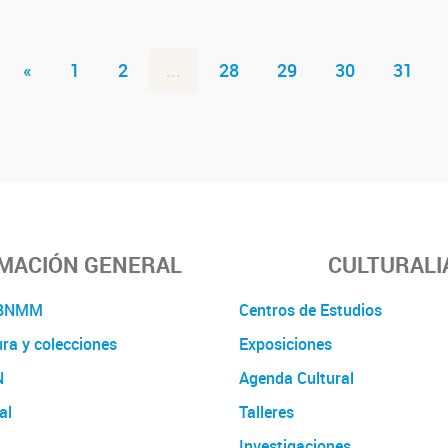
«
1
2
...
28
29
30
31
MACIÓN GENERAL
CULTURALI
a BNMM
Centros de Estudios
ura y colecciones
Exposiciones
N
Agenda Cultural
al
Talleres
Investigaciones