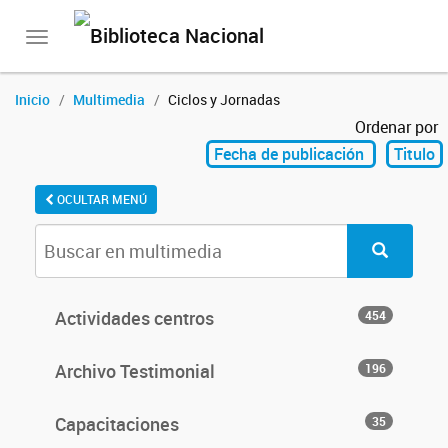
Toggle
navigation
Inicio
Multimedia
Ciclos y Jornadas
Ordenar por
Fecha de publicación
Titulo
OCULTAR MENÚ
Actividades centros
454
Archivo Testimonial
196
Capacitaciones
35