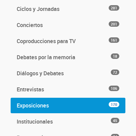
Ciclos y Jornadas
281
Conciertos
201
Coproducciones para TV
161
Debates por la memoria
18
Diálogos y Debates
72
Entrevistas
106
Exposiciones
170
Institucionales
45