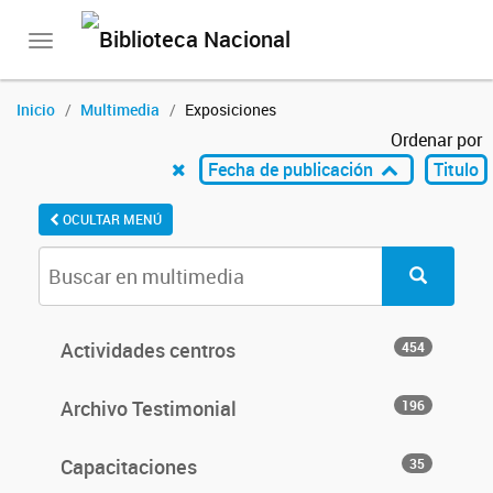
Toggle
navigation
Inicio
Multimedia
Exposiciones
Ordenar por
Fecha de publicación
Titulo
OCULTAR MENÚ
Actividades centros
454
Archivo Testimonial
196
Capacitaciones
35