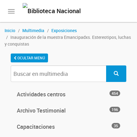
Toggle
navigation
Inicio
Multimedia
Exposiciones
Inauguración de la muestra Emancipadxs. Estereotipos, luchas
y conquistas
OCULTAR MENÚ
Actividades centros
454
Archivo Testimonial
196
Capacitaciones
35