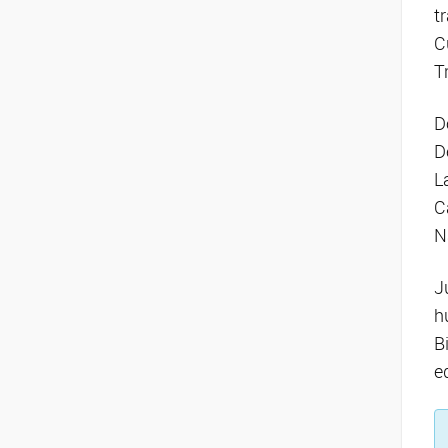
t
C
T
D
D
L
C
N
J
h
B
e