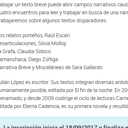
rabajar un texto breve puede abrir campos narrativos cau
uatro encuentros para leer y trabajar en busca de una narr
rabajaremos sobre algunos textos disparadores:
os relatos porteños, Raúl Escari.
esarticulaciones, Silvia Molloy.
a Grafa, Claudia Sobico.
amanchaca, Diego Zúñiga.
arrativa Breve y Misceláneas de Sara Gallardo.
ulián López es escritor. Sus textos integran diversas antolo
umanamente posible, editada por El fin de la noche. En 20
ienamado, y desde 2006 codirige el ciclo de lecturas Car
ditada por Eterna Cadencia, es su primera novela y resultó
La inscripción inicia el 18/09/2017 y finaliza