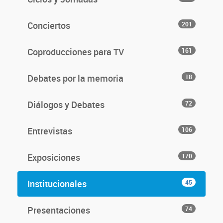
Conciertos
201
Coproducciones para TV
161
Debates por la memoria
18
Diálogos y Debates
72
Entrevistas
106
Exposiciones
170
Institucionales
45
Presentaciones
74