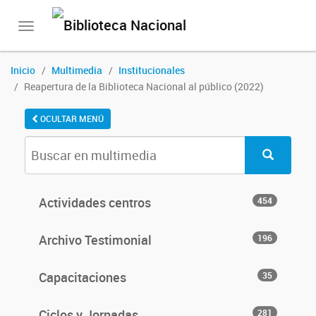
Toggle
navigation
Inicio
Multimedia
Institucionales
Reapertura de la Biblioteca Nacional al público (2022)
OCULTAR MENÚ
Actividades centros
454
Archivo Testimonial
196
Capacitaciones
35
Ciclos y Jornadas
281