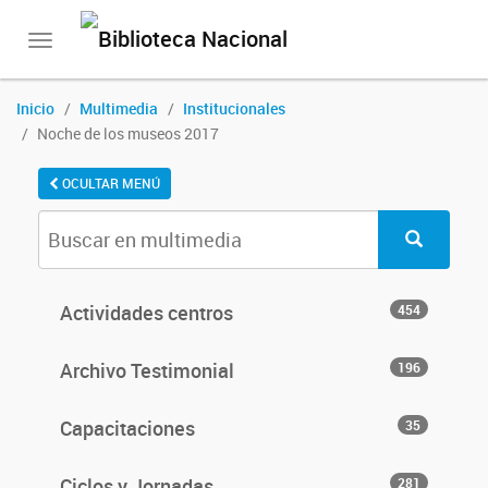
Toggle
navigation
Inicio
Multimedia
Institucionales
Noche de los museos 2017
OCULTAR MENÚ
Actividades centros
454
Archivo Testimonial
196
Capacitaciones
35
Ciclos y Jornadas
281