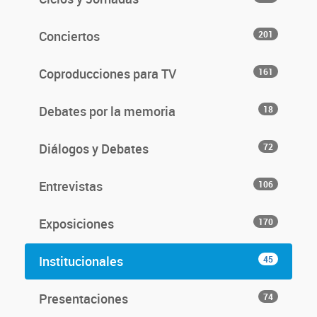
Conciertos
201
Coproducciones para TV
161
Debates por la memoria
18
Diálogos y Debates
72
Entrevistas
106
Exposiciones
170
Institucionales
45
Presentaciones
74