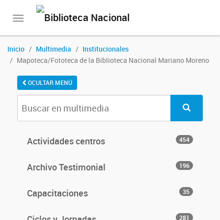
Toggle
navigation
Inicio
Multimedia
Institucionales
Mapoteca/Fototeca de la Biblioteca Nacional Mariano Moreno
OCULTAR MENÚ
Actividades centros
454
Archivo Testimonial
196
Capacitaciones
35
Ciclos y Jornadas
281