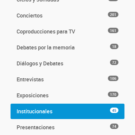
Conciertos
201
Coproducciones para TV
161
Debates por la memoria
18
Diálogos y Debates
72
Entrevistas
106
Exposiciones
170
Institucionales
45
Presentaciones
74