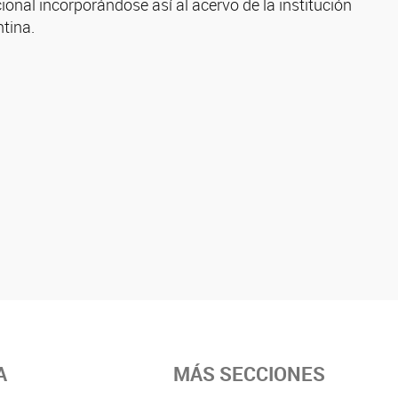
ional incorporándose así al acervo de la institución
ntina.
A
MÁS SECCIONES