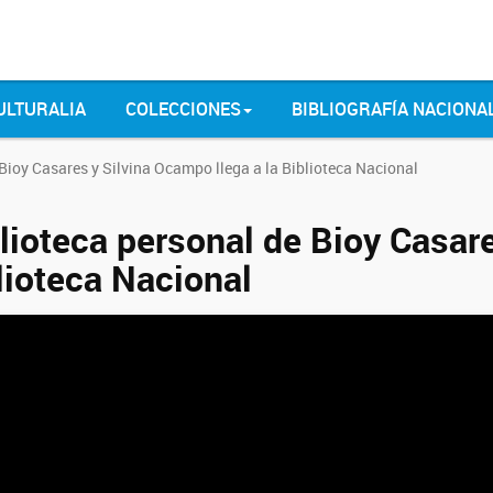
ULTURALIA
COLECCIONES
BIBLIOGRAFÍA NACIONA
 Bioy Casares y Silvina Ocampo llega a la Biblioteca Nacional
blioteca personal de Bioy Casar
lioteca Nacional