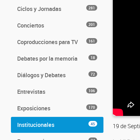
Ciclos y Jornadas
281
Conciertos
201
Coproducciones para TV
161
Debates por la memoria
18
Diálogos y Debates
72
Entrevistas
106
Exposiciones
170
Institucionales
45
19 de Septi