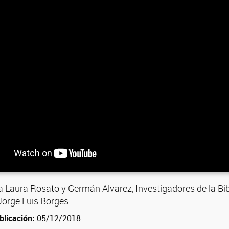
a Laura Rosato y Germán Alvarez, Investigadores de la Bib
Jorge Luis Borges.
blicación:
05/12/2018