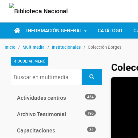
INFORMACIÓN GENERAL
CATÁLOGO
C
Inicio
Multimedia
Institucionales
Colección Borges
OCULTAR MENÚ
Colec
Actividades centros
454
Archivo Testimonial
196
Capacitaciones
35