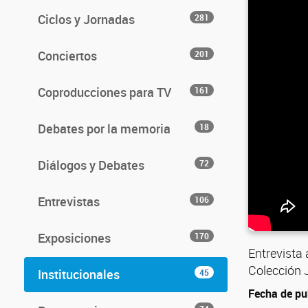
Ciclos y Jornadas
281
Conciertos
201
Coproducciones para TV
161
Debates por la memoria
18
Diálogos y Debates
72
Entrevistas
106
Exposiciones
170
Entrevista 
Colección 
Institucionales
45
Fecha de pu