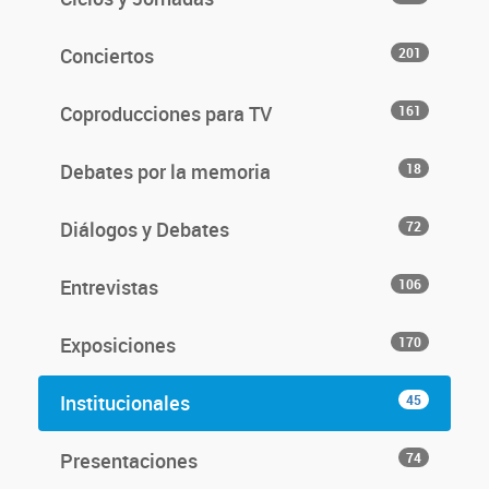
Conciertos
201
Coproducciones para TV
161
Debates por la memoria
18
Diálogos y Debates
72
Entrevistas
106
Exposiciones
170
Institucionales
45
Presentaciones
74