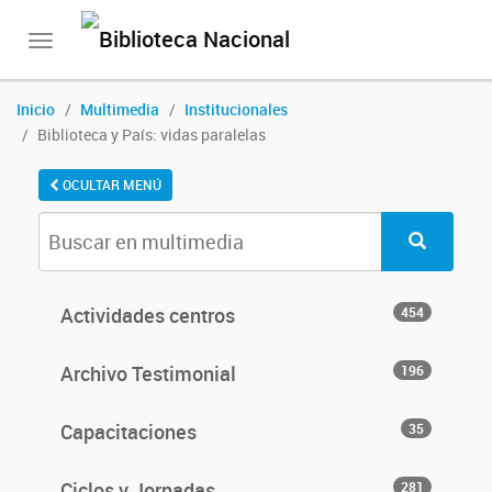
Toggle
navigation
Inicio
Multimedia
Institucionales
Biblioteca y País: vidas paralelas
OCULTAR MENÚ
Actividades centros
454
Archivo Testimonial
196
Capacitaciones
35
Ciclos y Jornadas
281