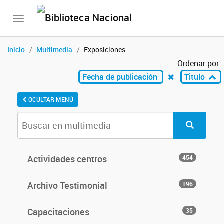
Toggle
navigation
Inicio
Multimedia
Exposiciones
Ordenar por
Fecha de publicación
Titulo
OCULTAR MENÚ
Actividades centros
454
Archivo Testimonial
196
Capacitaciones
35