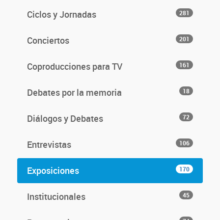
Ciclos y Jornadas
281
Conciertos
201
Coproducciones para TV
161
Debates por la memoria
18
Diálogos y Debates
72
Entrevistas
106
Exposiciones
170
Institucionales
45