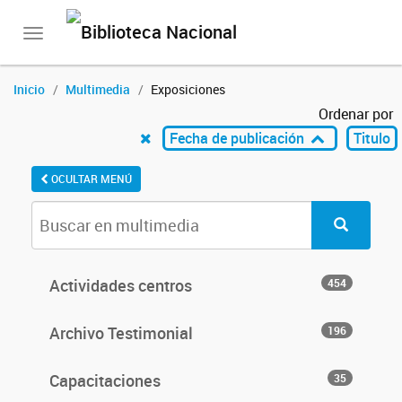
Toggle
navigation
Inicio
Multimedia
Exposiciones
Ordenar por
Fecha de publicación
Titulo
OCULTAR MENÚ
Actividades centros
454
Archivo Testimonial
196
Capacitaciones
35