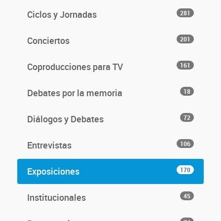
Ciclos y Jornadas
281
Conciertos
201
Coproducciones para TV
161
Debates por la memoria
18
Diálogos y Debates
72
Entrevistas
106
Exposiciones
170
Institucionales
45