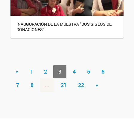
INAUGURACIÓN DE LA MUESTRA "DOS SIGLOS DE
DONACIONES"
«
1
2
3
4
5
6
7
8
...
21
22
»