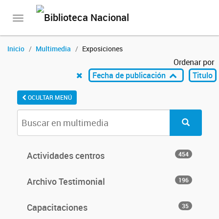
Toggle
navigation
Inicio
Multimedia
Exposiciones
Ordenar por
Fecha de publicación
Titulo
OCULTAR MENÚ
Actividades centros
454
Archivo Testimonial
196
Capacitaciones
35