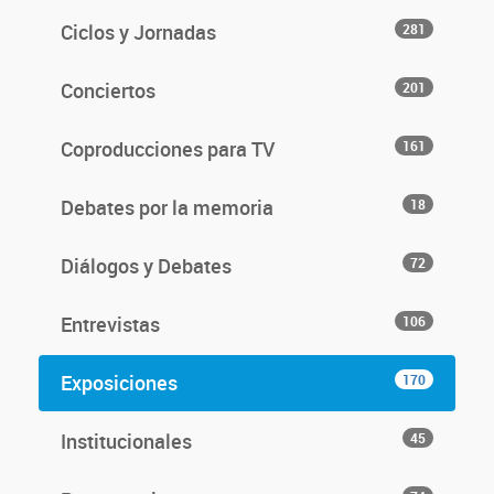
Ciclos y Jornadas
281
Conciertos
201
Coproducciones para TV
161
Debates por la memoria
18
Diálogos y Debates
72
Entrevistas
106
Exposiciones
170
Institucionales
45