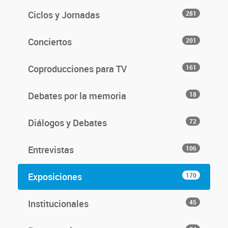
Ciclos y Jornadas
281
Conciertos
201
Coproducciones para TV
161
Debates por la memoria
18
Diálogos y Debates
72
Entrevistas
106
Exposiciones
170
Institucionales
45