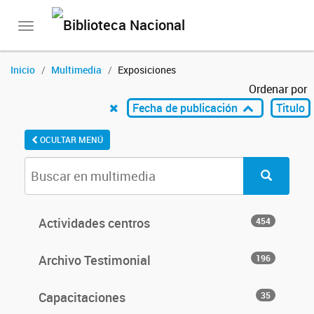
Toggle
navigation
Inicio
Multimedia
Exposiciones
Ordenar por
Fecha de publicación
Titulo
OCULTAR MENÚ
Actividades centros
454
Archivo Testimonial
196
Capacitaciones
35