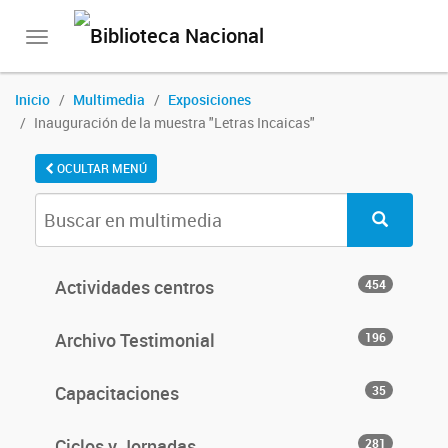
Toggle
navigation
Inicio
Multimedia
Exposiciones
Inauguración de la muestra "Letras Incaicas"
OCULTAR MENÚ
Actividades centros
454
Archivo Testimonial
196
Capacitaciones
35
Ciclos y Jornadas
281