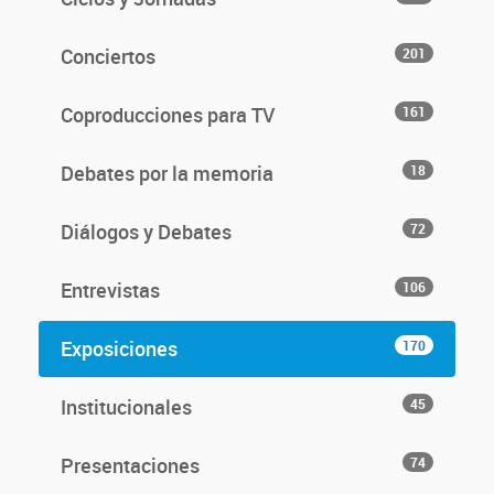
Conciertos
201
Coproducciones para TV
161
Debates por la memoria
18
Diálogos y Debates
72
Entrevistas
106
Exposiciones
170
Institucionales
45
Presentaciones
74