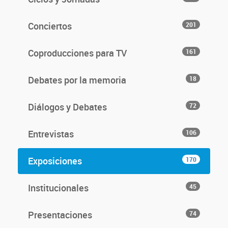
Conciertos
201
Coproducciones para TV
161
Debates por la memoria
18
Diálogos y Debates
72
Entrevistas
106
Exposiciones
170
Institucionales
45
Presentaciones
74