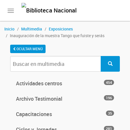
Toggle
navigation
Inicio
Multimedia
Exposiciones
Inauguración de la muestra Tango que fuiste y serás
OCULTAR MENÚ
Actividades centros
454
Archivo Testimonial
196
Capacitaciones
35
Ciclos y Jornadas
281