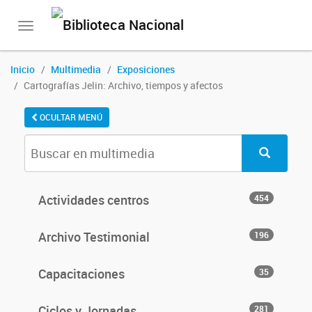
Toggle
navigation
Inicio
Multimedia
Exposiciones
Cartografías Jelin: Archivo, tiempos y afectos
OCULTAR MENÚ
Actividades centros
454
Archivo Testimonial
196
Capacitaciones
35
Ciclos y Jornadas
281