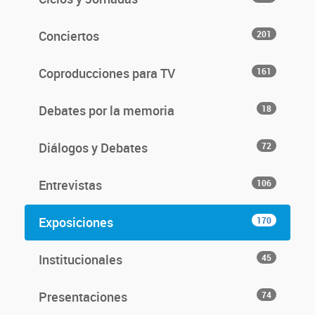
Conciertos
201
Coproducciones para TV
161
Debates por la memoria
18
Diálogos y Debates
72
Entrevistas
106
Exposiciones
170
Institucionales
45
Presentaciones
74