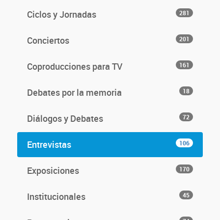
Ciclos y Jornadas
281
Conciertos
201
Coproducciones para TV
161
Debates por la memoria
18
Diálogos y Debates
72
Entrevistas
106
Exposiciones
170
Institucionales
45