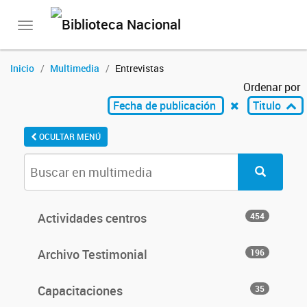
Toggle
navigation
Inicio
Multimedia
Entrevistas
Ordenar por
Fecha de publicación
Titulo
OCULTAR MENÚ
Actividades centros
454
Archivo Testimonial
196
Capacitaciones
35