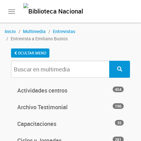
Toggle
navigation
Inicio
Multimedia
Entrevistas
Entrevista a Emiliano Bustos
OCULTAR MENÚ
Actividades centros
454
Archivo Testimonial
196
Capacitaciones
35
Ciclos y Jornadas
281