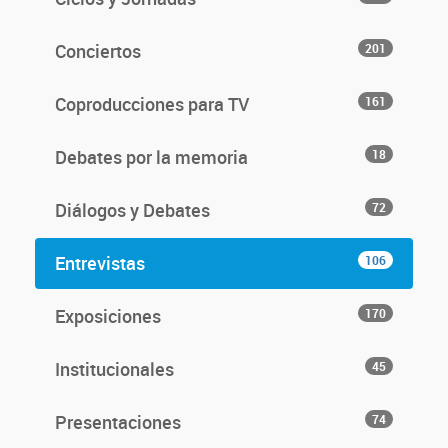
Conciertos
201
Coproducciones para TV
161
Debates por la memoria
18
Diálogos y Debates
72
Entrevistas
106
Exposiciones
170
Institucionales
45
Presentaciones
74