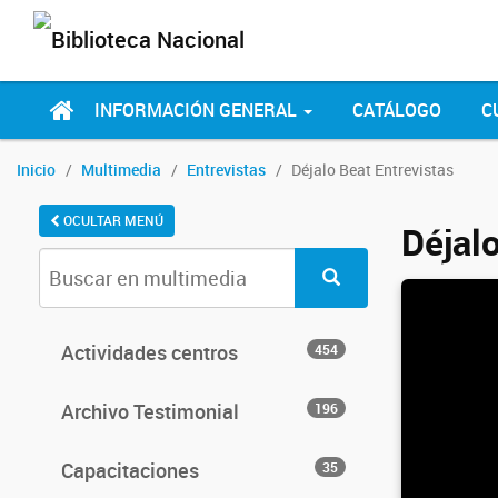
INFORMACIÓN GENERAL
CATÁLOGO
C
Inicio
Multimedia
Entrevistas
Déjalo Beat Entrevistas
OCULTAR MENÚ
Déjal
Actividades centros
454
Archivo Testimonial
196
Capacitaciones
35