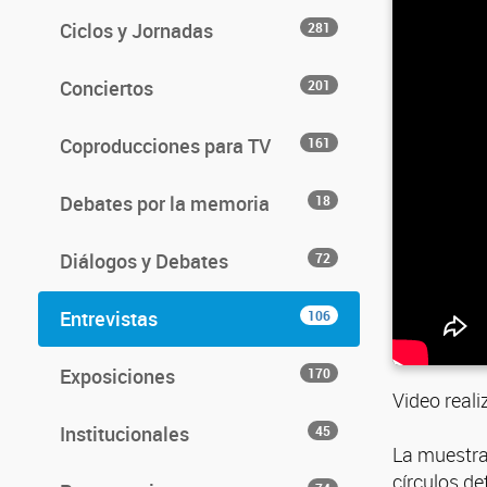
Ciclos y Jornadas
281
Conciertos
201
Coproducciones para TV
161
Debates por la memoria
18
Diálogos y Debates
72
Entrevistas
106
Exposiciones
170
Video reali
Institucionales
45
La muestra 
círculos de