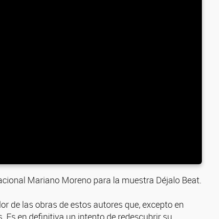
a Nacional Mariano Moreno para la muestra Déjalo Beat.
or de las obras de estos autores que, excepto en
 Es en definitiva un intento de redescubrir su