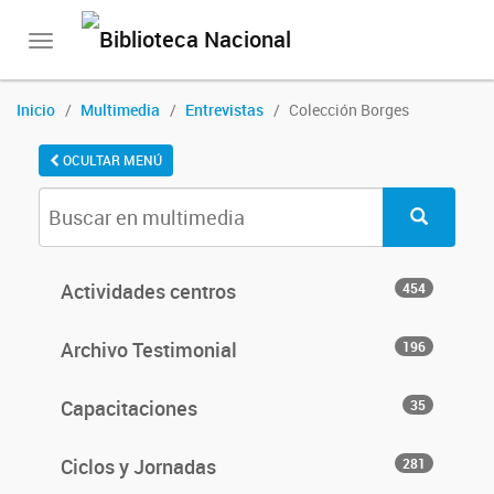
Toggle
navigation
Inicio
Multimedia
Entrevistas
Colección Borges
OCULTAR MENÚ
Actividades centros
454
Archivo Testimonial
196
Capacitaciones
35
Ciclos y Jornadas
281