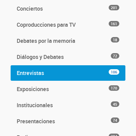
Conciertos
201
Coproducciones para TV
161
Debates por la memoria
18
Diálogos y Debates
72
Entrevistas
106
Exposiciones
170
Institucionales
45
Presentaciones
74