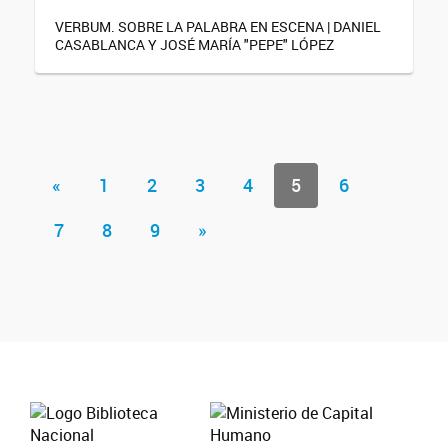
VERBUM. SOBRE LA PALABRA EN ESCENA | DANIEL
CASABLANCA Y JOSÉ MARÍA "PEPE" LÓPEZ
«
1
2
3
4
5
6
7
8
9
»