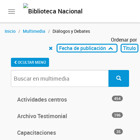
Toggle
navigation
Inicio
Multimedia
Diálogos y Debates
Ordenar por
Fecha de publicación
Titulo
OCULTAR MENÚ
Actividades centros
454
Archivo Testimonial
196
Capacitaciones
35