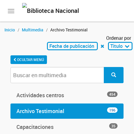
Toggle
navigation
Inicio
Multimedia
Archivo Testimonial
Ordenar por
Fecha de publicación
Titulo
OCULTAR MENÚ
Actividades centros
454
Archivo Testimonial
196
Capacitaciones
35