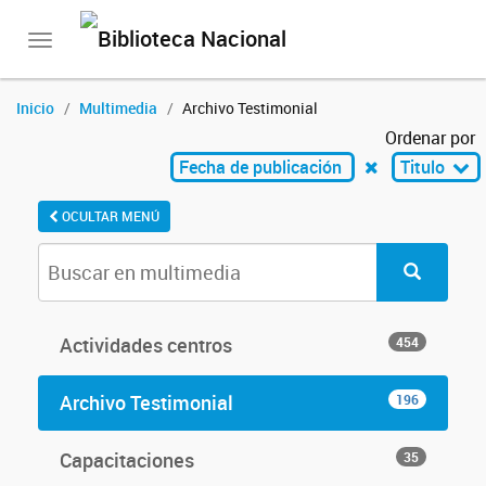
Toggle
navigation
Inicio
Multimedia
Archivo Testimonial
Ordenar por
Fecha de publicación
Titulo
OCULTAR MENÚ
Actividades centros
454
Archivo Testimonial
196
Capacitaciones
35