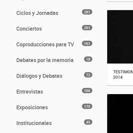
Ciclos y Jornadas
281
Conciertos
201
Coproducciones para TV
161
Debates por la memoria
18
TESTIMON
Diálogos y Debates
72
2014
Entrevistas
106
Exposiciones
170
Institucionales
45