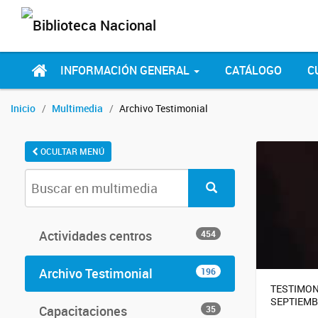
INFORMACIÓN GENERAL
CATÁLOGO
C
Inicio
Multimedia
Archivo Testimonial
OCULTAR MENÚ
Actividades centros
454
Archivo Testimonial
196
TESTIMON
SEPTIEMB
Capacitaciones
35