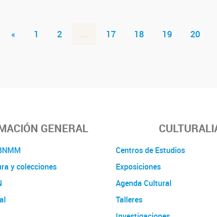
«
1
2
...
17
18
19
20
MACIÓN GENERAL
CULTURALI
a BNMM
Centros de Estudios
ura y colecciones
Exposiciones
N
Agenda Cultural
al
Talleres
Investigaciones