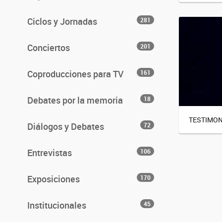
Ciclos y Jornadas
281
Conciertos
201
Coproducciones para TV
161
Debates por la memoria
18
TESTIMON
Diálogos y Debates
72
Entrevistas
106
Exposiciones
170
Institucionales
45