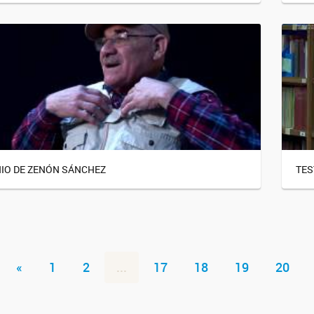
IO DE ZENÓN SÁNCHEZ
TES
«
1
2
...
17
18
19
20