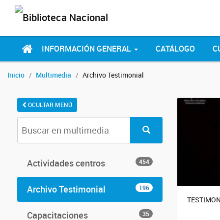
INFORMACIÓN GENERAL
CATÁLOGO
C
Inicio
Multimedia
Archivo Testimonial
OCULTAR MENÚ
Actividades centros
454
Archivo Testimonial
196
TESTIMONI
Capacitaciones
35