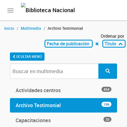
Toggle
navigation
Inicio
Multimedia
Archivo Testimonial
Ordenar por
Fecha de publicación
Titulo
OCULTAR MENÚ
Actividades centros
454
Archivo Testimonial
196
Capacitaciones
35