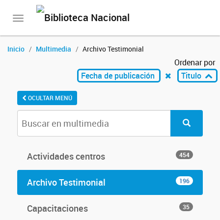
Toggle
navigation
Inicio
Multimedia
Archivo Testimonial
Ordenar por
Fecha de publicación
Titulo
OCULTAR MENÚ
Actividades centros
454
Archivo Testimonial
196
Capacitaciones
35