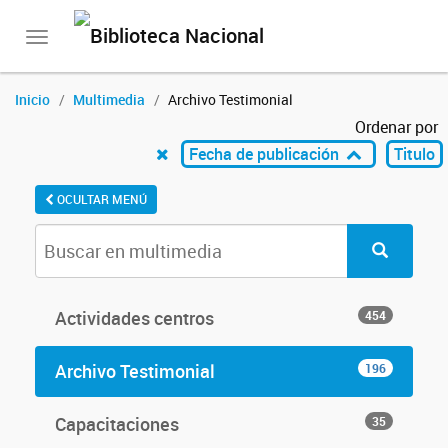
Toggle
navigation
Inicio
Multimedia
Archivo Testimonial
Ordenar por
Fecha de publicación
Titulo
OCULTAR MENÚ
Actividades centros
454
Archivo Testimonial
196
Capacitaciones
35