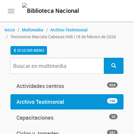
Toggle
navigation
Inicio
Multimedia
Archivo Testimonial
Testimonio Marcela Cabezas Hilb | 18 de febrero de 2026
OCULTAR MENÚ
Actividades centros
454
Archivo Testimonial
196
Capacitaciones
35
Ciclos y Jornadas
281