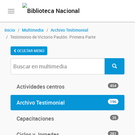
Toggle
navigation
Inicio
Multimedia
Archivo Testimonial
Testimonio de Victorio Paulón. Primera Parte
OCULTAR MENÚ
Actividades centros
454
Archivo Testimonial
196
Capacitaciones
35
Ciclos y Jornadas
281